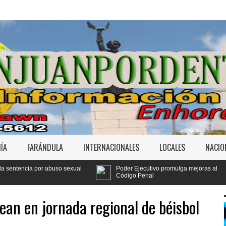
ÍA
FARÁNDULA
INTERNACIONALES
LOCALES
NACIO
sexual
Poder Ejecutivo promulga mejoras al
Tribunal
Código Penal
Jet Set
ean en jornada regional de béisbol