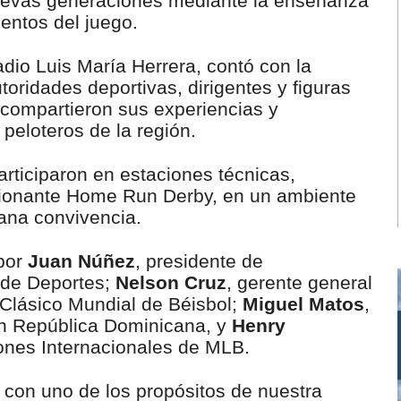
nuevas generaciones mediante la enseñanza
mentos del juego.
adio Luis María Herrera, contó con la
toridades deportivas, dirigentes y figuras
s compartieron sus experiencias y
peloteros de la región.
articiparon en estaciones técnicas,
ionante Home Run Derby, en un ambiente
sana convivencia.
por
Juan Núñez
, presidente de
o de Deportes;
Nelson Cruz
, gerente general
 Clásico Mundial de Béisbol;
Miguel Matos
,
 en República Dominicana, y
Henry
iones Internacionales de MLB.
 con uno de los propósitos de nuestra