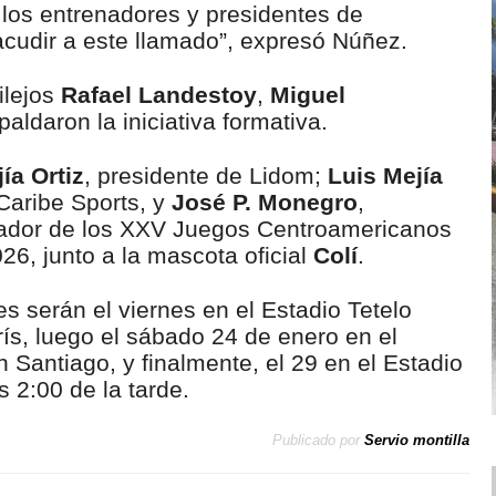
 los entrenadores y presidentes de
acudir a este llamado”, expresó Núñez.
ilejos
Rafael Landestoy
,
Miguel
aldaron la iniciativa formativa.
jía Ortiz
, presidente de Lidom;
Luis Mejía
Caribe Sports, y
José P. Monegro
,
zador de los XXV Juegos Centroamericanos
6, junto a la mascota oficial
Colí
.
s serán el viernes en el Estadio Tetelo
s, luego el sábado 24 de enero en el
Santiago, y finalmente, el 29 en el Estadio
s 2:00 de la tarde.
Publicado por
Servio montilla