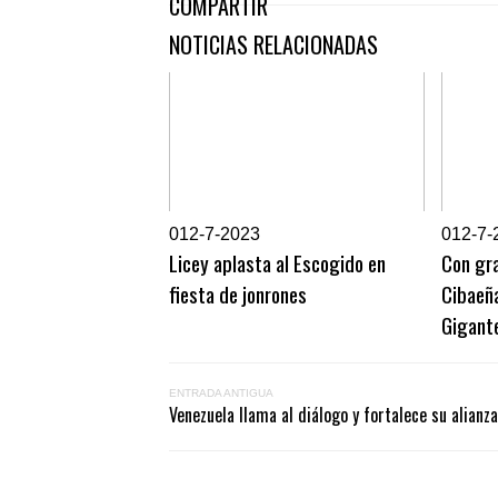
COMPARTIR
NOTICIAS RELACIONADAS
0
12-7-2023
0
12-7-
Licey aplasta al Escogido en
Con gra
fiesta de jonrones
Cibaeña
Gigant
ENTRADA ANTIGUA
Venezuela llama al diálogo y fortalece su alian