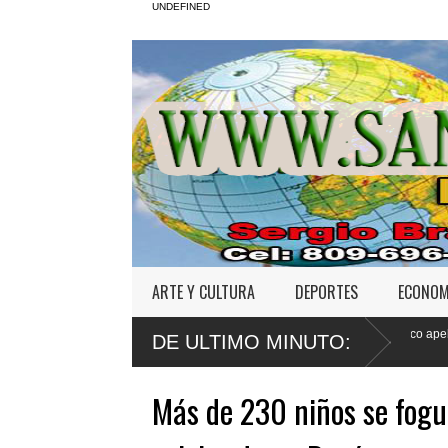
UNDEFINED
ARTE Y CULTURA
DEPORTES
ECONOM
ión maligna en
Defensa de Wander Franco apela sentencia por abuso 
DE ULTIMO MINUTO:
a menor
Más de 230 niños se fogu