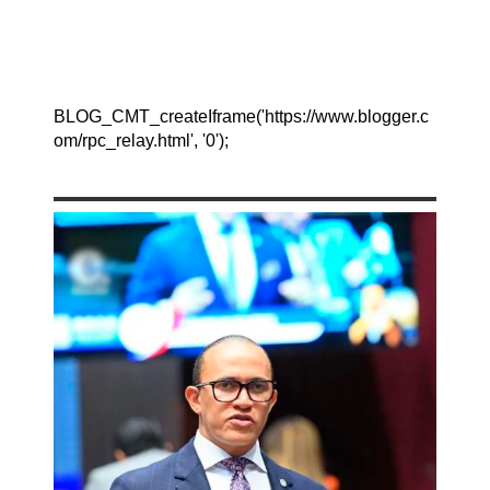
BLOG_CMT_createIframe('https://www.blogger.c
om/rpc_relay.html', '0');