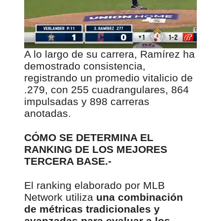
d
e
v
í
d
A lo largo de su carrera, Ramírez ha
e
demostrado consistencia,
o
registrando un promedio vitalicio de
.279, con 255 cuadrangulares, 864
impulsadas y 898 carreras
anotadas.
CÓMO SE DETERMINA EL
RANKING DE LOS MEJORES
TERCERA BASE.-
El ranking elaborado por MLB
Network utiliza
una combinación
de métricas tradicionales y
avanzadas para evaluar a los