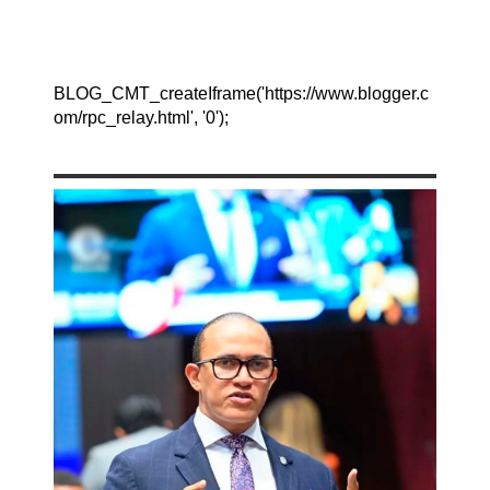
BLOG_CMT_createIframe('https://www.blogger.c
om/rpc_relay.html', '0');