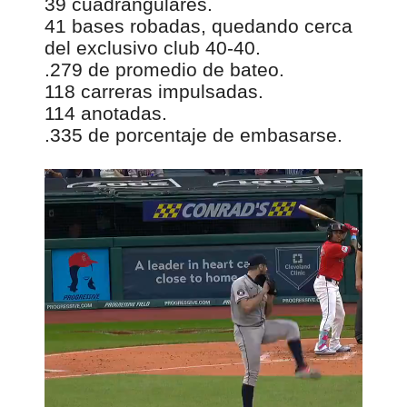
39 cuadrangulares.
41 bases robadas, quedando cerca
del exclusivo club 40-40.
.279 de promedio de bateo.
118 carreras impulsadas.
114 anotadas.
.335 de porcentaje de embasarse.
00:00
R
e
p
r
o
d
u
c
t
o
r