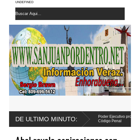
UNDEFINED
tencia por abuso sexual
Poder Ejecutivo promulga mejoras al
DE ULTIMO MINUTO:
Código Penal