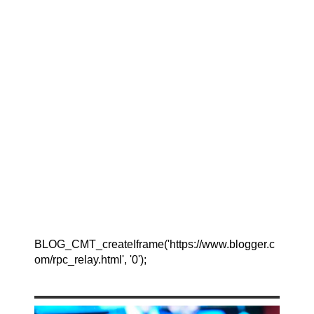
BLOG_CMT_createIframe('https://www.blogger.c
om/rpc_relay.html', '0');