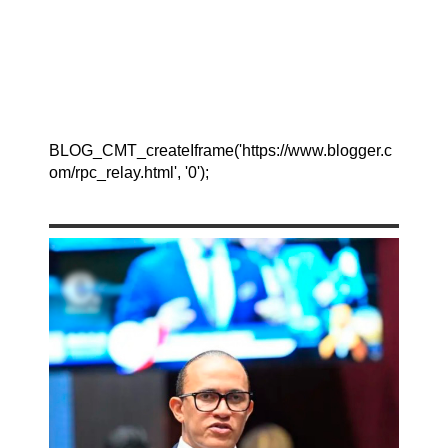
BLOG_CMT_createIframe('https://www.blogger.c
om/rpc_relay.html', '0');