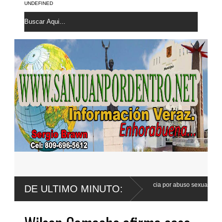
UNDEFINED
de Wander Franco apela sentencia por abuso sexual
Poder Ejecutivo 
DE ULTIMO MINUTO:
Código Penal