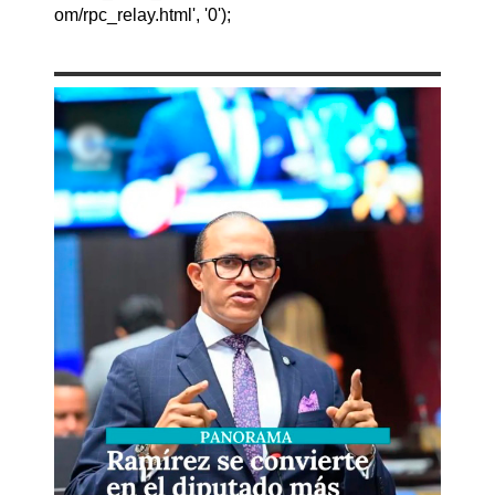
om/rpc_relay.html', '0');