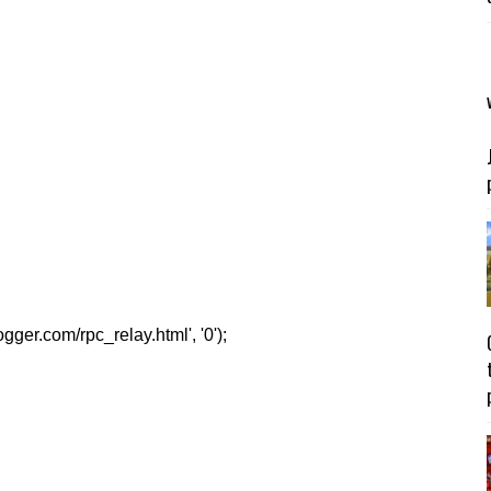
er.com/rpc_relay.html', '0');