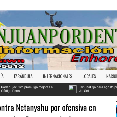
ÍA
FARÁNDULA
INTERNACIONALES
LOCALES
NACIO
mejoras al
Tribunal fija para agosto primera audiencia de fondo 
Jet Set
ontra Netanyahu por ofensiva en