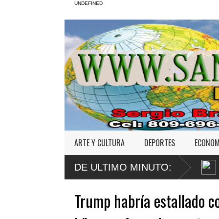
UNDEFINED
ARTE Y CULTURA
DEPORTES
ECONOM
 Franco apela sentencia por abuso sexual
Poder Ejecutivo promulga 
DE ULTIMO MINUTO:
Código Penal
Trump habría estallado c