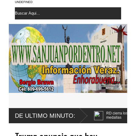
UNDEFINED
RD cierra los Juegos Centroamericano
DE ULTIMO MINUTO:
medallas
Poder Ejecutivo promulga mejoras al
Código Penal