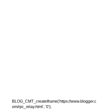
BLOG_CMT_createIframe('https://www.blogger.c
om/rpc_relay.html', '0');