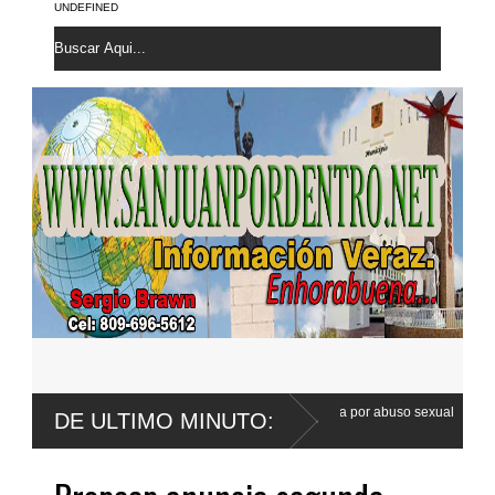
UNDEFINED
nder Franco apela sentencia por abuso sexual
Poder Ejecutivo promu
DE ULTIMO MINUTO:
Código Penal