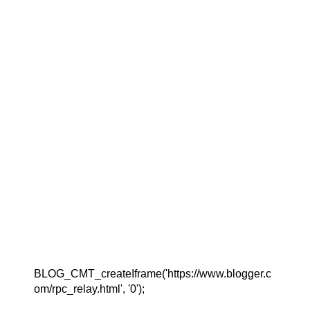
BLOG_CMT_createIframe('https://www.blogger.c
om/rpc_relay.html', '0');