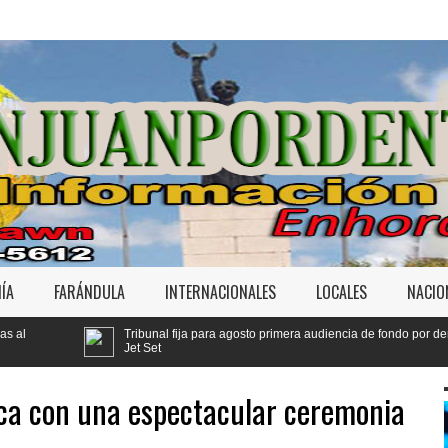
ÍA
FARÁNDULA
INTERNACIONALES
LOCALES
NACIO
unal fija para agosto primera audiencia de fondo por derrumbe del
Yeni 
Set
Códi
ca con una espectacular ceremonia