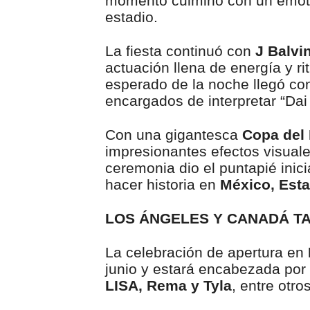
momento culminó con un emotiv
estadio.
La fiesta continuó con
J Balvi
actuación llena de energía y ri
esperado de la noche llegó co
encargados de interpretar “Dai 
Con una gigantesca
Copa del
impresionantes efectos visual
ceremonia dio el puntapié inic
hacer historia en
México, Esta
LOS ÁNGELES Y CANADÁ T
La celebración de apertura en
junio y estará encabezada por
LISA, Rema y Tyla
, entre otro