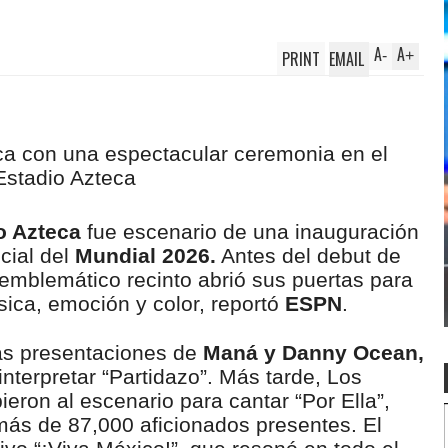
A
A
PRINT
EMAIL
-
+
o Azteca
fue escenario de una inauguración
icial del
Mundial 2026.
Antes del debut de
l emblemático recinto abrió sus puertas para
ca, emoción y color, reportó
ESPN
.
as presentaciones de
Maná y Danny Ocean,
nterpretar “Partidazo”. Más tarde, Los
ieron al escenario para cantar “Por Ella”,
más de 87,000 aficionados presentes. El