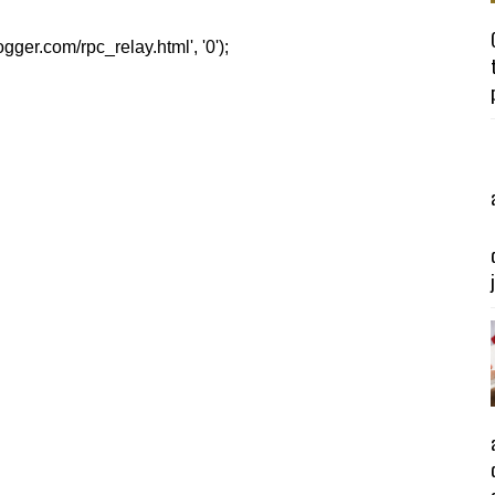
er.com/rpc_relay.html', '0');