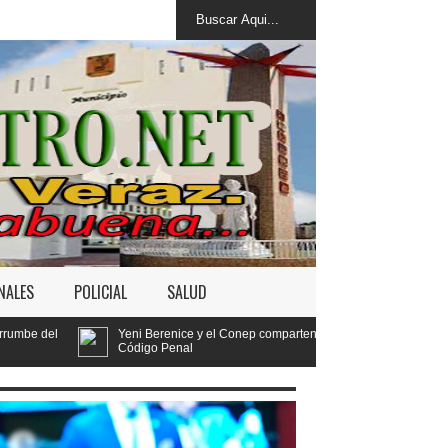
NALES
POLICIAL
SALUD
Berenice y el Conep comparten ideas sobre los retos del nuevo
go Penal