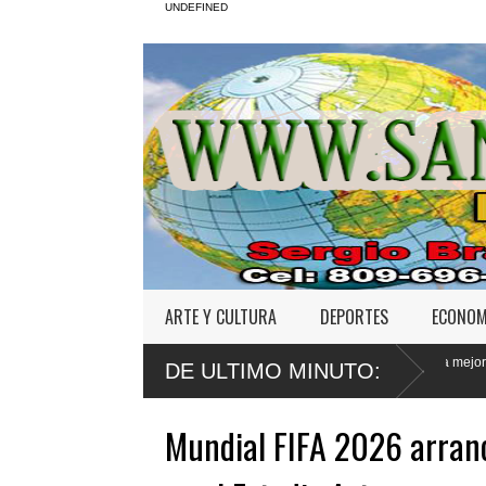
UNDEFINED
ARTE Y CULTURA
DEPORTES
ECONOM
uso sexual
Poder Ejecutivo promulga mejoras al
Trib
DE ULTIMO MINUTO:
Código Penal
Jet 
Mundial FIFA 2026 arran