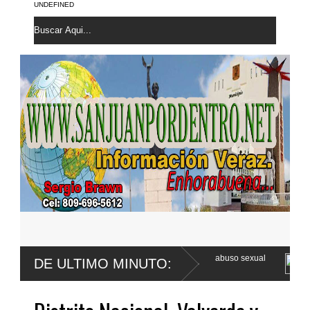
UNDEFINED
er Franco apela sentencia por abuso sexual
Poder Ejecutivo promulg
DE ULTIMO MINUTO:
Código Penal