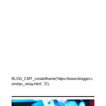
BLOG_CMT_createIframe('https://www.blogger.c
om/rpc_relay.html', '0');