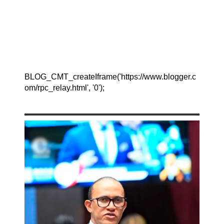
BLOG_CMT_createIframe('https://www.blogger.c
om/rpc_relay.html', '0');