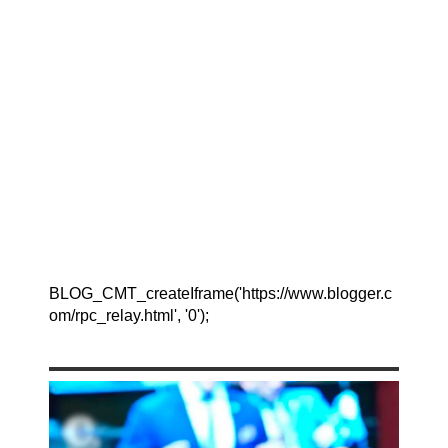
BLOG_CMT_createIframe('https://www.blogger.c
om/rpc_relay.html', '0');