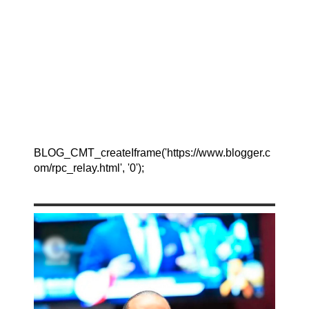
BLOG_CMT_createIframe('https://www.blogger.c
om/rpc_relay.html', '0');