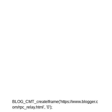
BLOG_CMT_createIframe('https://www.blogger.c
om/rpc_relay.html', '0');