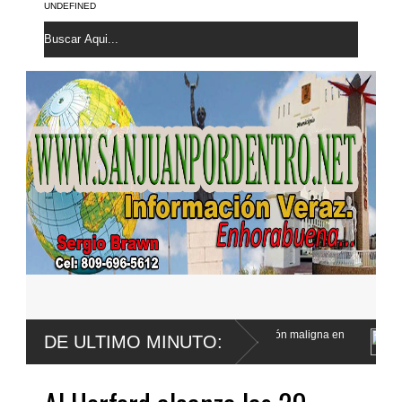
UNDEFINED
a confirma le fue extirpada una lesión maligna en
Defensa de Wander
DE ULTIMO MINUTO:
a menor