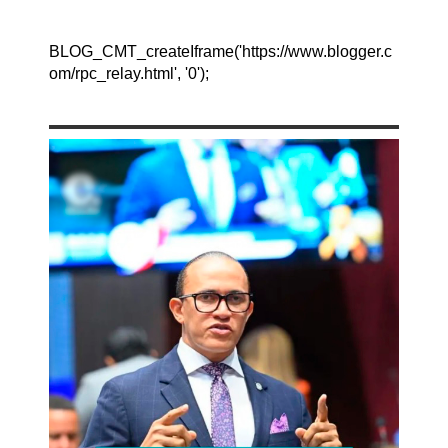
BLOG_CMT_createIframe('https://www.blogger.c
om/rpc_relay.html', '0');