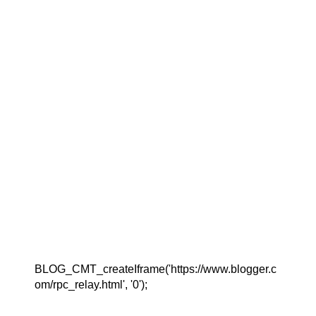
BLOG_CMT_createIframe('https://www.blogger.c
om/rpc_relay.html', '0');