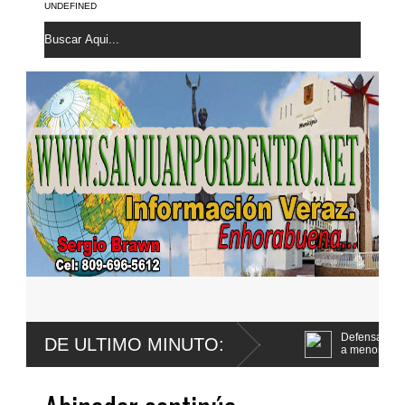
UNDEFINED
 fue extirpada una lesión maligna en
Defensa de Wander Franco apela
DE ULTIMO MINUTO:
a menor