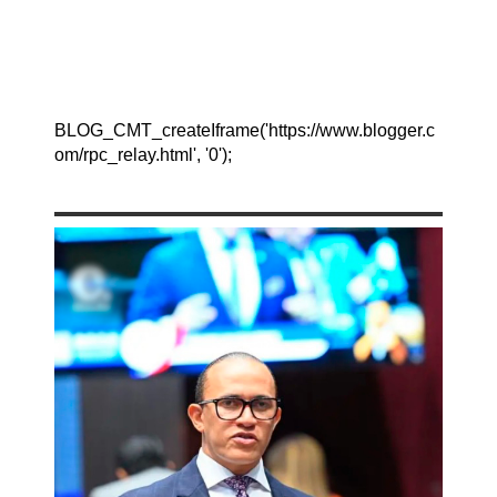
BLOG_CMT_createIframe('https://www.blogger.c
om/rpc_relay.html', '0');