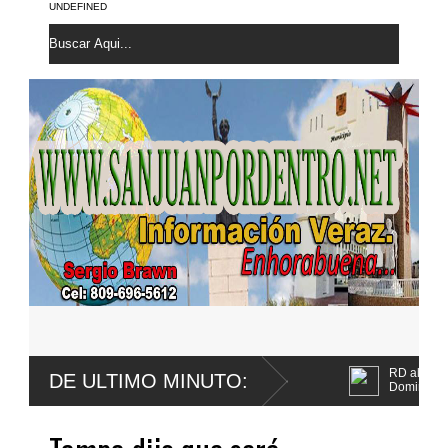
UNDEFINED
RD alcanza 118 medallas; sube a
DE ULTIMO MINUTO:
Domingo 2026
Tribunal fija para agosto primera
Jet Set