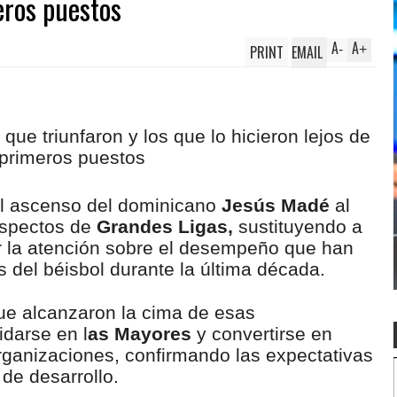
meros puestos
A
A
PRINT
EMAIL
-
+
l ascenso del dominicano
Jesús Madé
al
rospectos de
Grandes Ligas,
sustituyendo a
r la atención sobre el desempeño que han
s del béisbol durante la última década.
ue alcanzaron la cima de esas
idarse en l
as Mayores
y convertirse en
rganizaciones, confirmando las expectativas
de desarrollo.