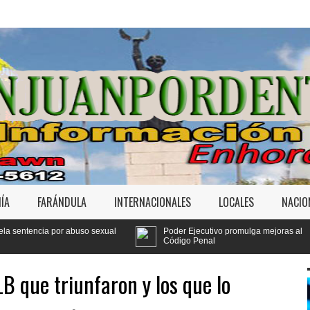
ÍA
FARÁNDULA
INTERNACIONALES
LOCALES
NACIO
l
Poder Ejecutivo promulga mejoras al
Tribunal fija 
Código Penal
Jet Set
B que triunfaron y los que lo