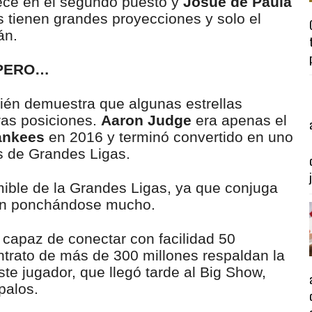
ce en el segundo puesto y
Josué de Paula
s tienen grandes proyecciones y solo el
án.
 PERO…
bién demuestra que algunas estrellas
ras posiciones.
Aaron Judge
era apenas el
nkees
en 2016 y terminó convertido en uno
s de Grandes Ligas.
mible de la Grandes Ligas, ya que conjuga
aun ponchándose mucho.
 capaz de conectar con facilidad 50
ntrato de más de 300 millones respaldan la
te jugador, que llegó tarde al Big Show,
palos.