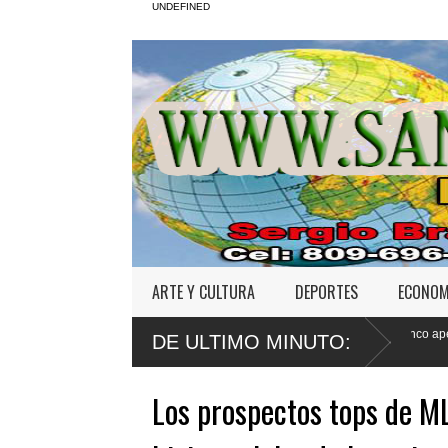
UNDEFINED
ARTE Y CULTURA
DEPORTES
ECONOM
ligna en
Defensa de Wander Franco apela sentencia por abuso sexua
DE ULTIMO MINUTO:
a menor
Los prospectos tops de ML