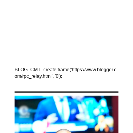
BLOG_CMT_createIframe('https://www.blogger.c
om/rpc_relay.html', '0');