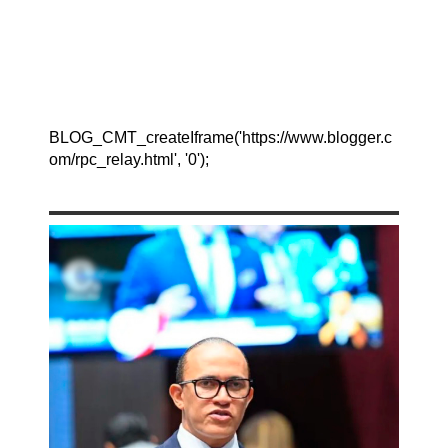
BLOG_CMT_createIframe('https://www.blogger.c
om/rpc_relay.html', '0');