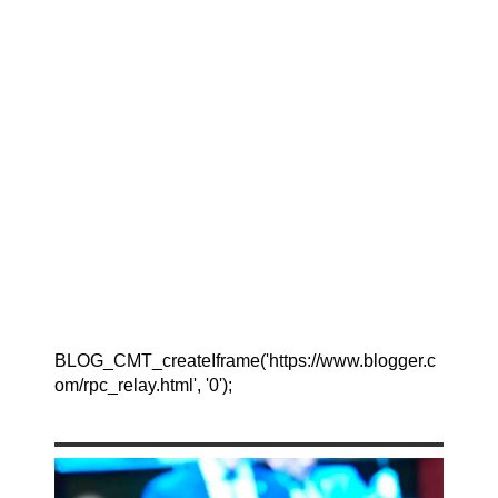
BLOG_CMT_createIframe('https://www.blogger.c
om/rpc_relay.html', '0');