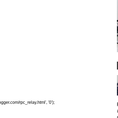
er.com/rpc_relay.html', '0');