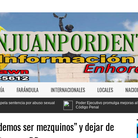
ÍA
FARÁNDULA
INTERNACIONALES
LOCALES
NACIO
sexual
Poder Ejecutivo promulga mejoras al
Tribunal
Código Penal
Jet Set
odemos ser mezquinos” y dejar de