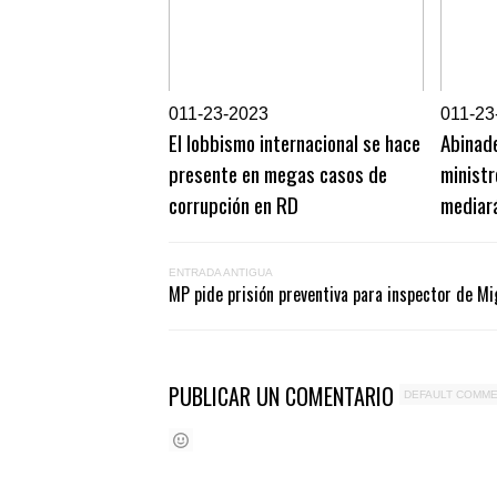
0
11-23-2023
0
11-23
El lobbismo internacional se hace
Abinade
presente en megas casos de
ministr
corrupción en RD
mediará
ENTRADA ANTIGUA
MP pide prisión preventiva para inspector de Mi
PUBLICAR UN COMENTARIO
DEFAULT COMM