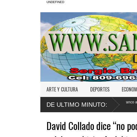
UNDEFINED
ARTE Y CULTURA
DEPORTES
ECONOM
ión maligna en
Defensa de Wander Franco apela sentencia por abuso 
DE ULTIMO MINUTO:
a menor
David Collado dice “no p