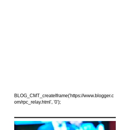
BLOG_CMT_createIframe('https://www.blogger.c
om/rpc_relay.html', '0');