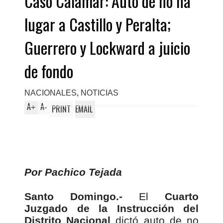
Caso Calamar: Auto de no ha
lugar a Castillo y Peralta;
Guerrero y Lockward a juicio
de fondo
NACIONALES
,
NOTICIAS
A
A
+
-
PRINT
EMAIL
Por Pachico Tejada
Santo Domingo.-
El
Cuarto
Juzgado de la Instrucción del
Distrito Nacional
dictó auto de no