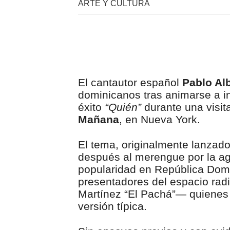
ARTE Y CULTURA
El cantautor español
Pablo Al
dominicanos tras animarse a i
éxito
“Quién”
durante una visit
Mañana
, en Nueva York.
El tema, originalmente lanzad
después al merengue por la a
popularidad en República Domi
presentadores del espacio rad
Martínez “El Pachá”— quienes r
versión típica.