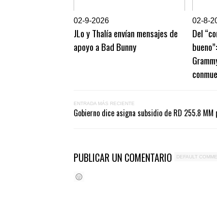
0
2-9-2026
0
2-8-2
JLo y Thalía envían mensajes de
Del “co
apoyo a Bad Bunny
bueno”
Grammy 
conmue
ENTRADA MÁS RECIENTE
Gobierno dice asigna subsidio de RD 255.8 MM 
PUBLICAR UN COMENTARIO
DEFAULT COMM