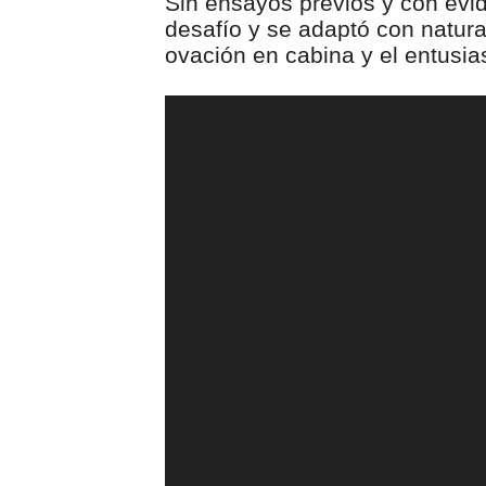
Sin ensayos previos y con evi
desafío y se adaptó con natura
ovación en cabina y el entusi
00:00
R
e
p
r
o
d
u
c
t
o
r
d
e
v
í