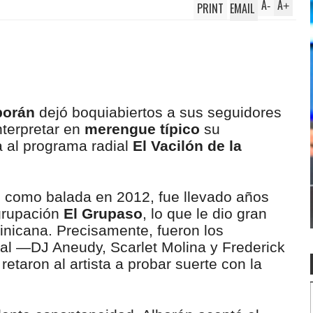
A
A
PRINT
EMAIL
-
+
borán
dejó boquiabiertos a sus seguidores
nterpretar en
merengue típico
su
a al programa radial
El Vacilón de la
o como balada en 2012, fue llevado años
grupación
El Grupaso
, lo que le dio gran
nicana. Precisamente, fueron los
ial —DJ Aneudy, Scarlet Molina y Frederick
etaron al artista a probar suerte con la