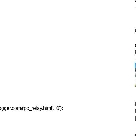
er.com/rpc_relay.html', '0');