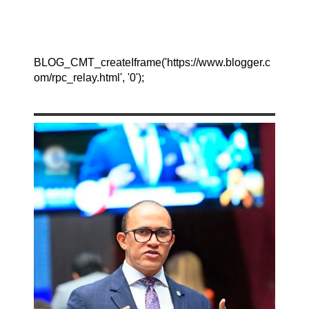
BLOG_CMT_createIframe('https://www.blogger.c
om/rpc_relay.html', '0');