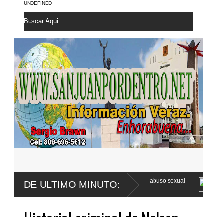
UNDEFINED
er Franco apela sentencia por abuso sexual
Poder Ejecutivo promulg
DE ULTIMO MINUTO:
Código Penal