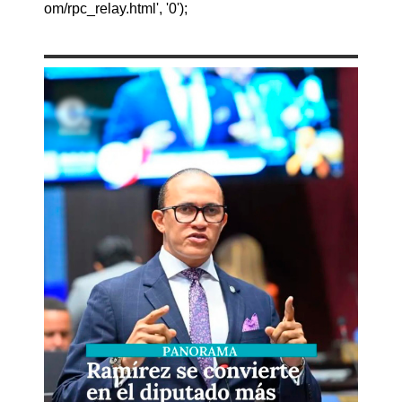
om/rpc_relay.html', '0');