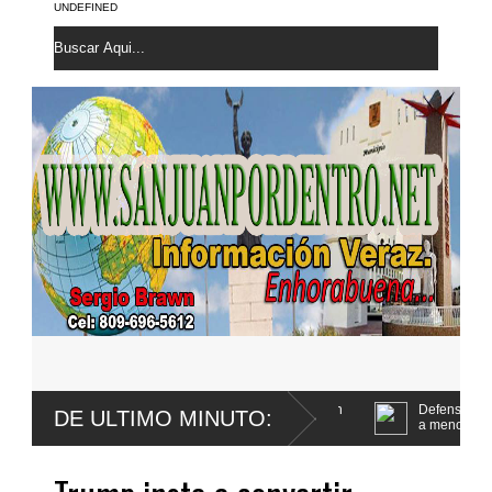
UNDEFINED
 fue extirpada una lesión maligna en
Defensa de Wander Franco apela
DE ULTIMO MINUTO:
a menor