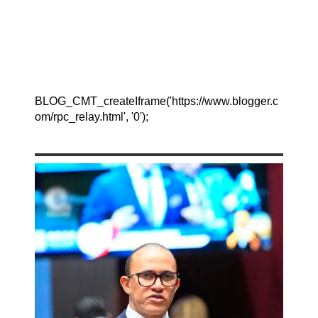
BLOG_CMT_createIframe('https://www.blogger.c
om/rpc_relay.html', '0');