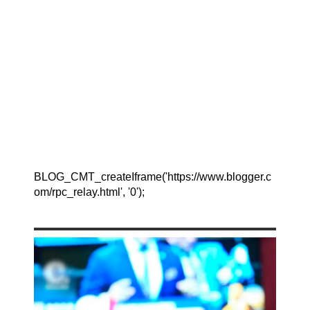
BLOG_CMT_createIframe('https://www.blogger.c
om/rpc_relay.html', '0');