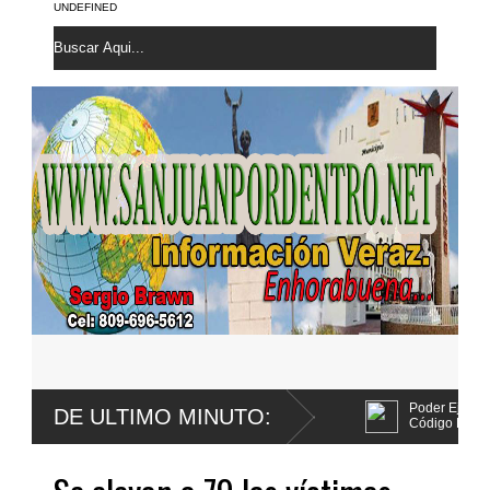
UNDEFINED
 apela sentencia por abuso sexual
Poder Ejecutivo promulga mejoras
DE ULTIMO MINUTO:
Código Penal