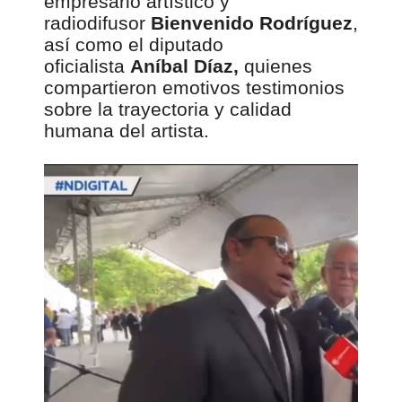
empresario artístico y
radiodifusor
Bienvenido Rodríguez
,
así como el diputado
oficialista
Aníbal Díaz,
quienes
compartieron emotivos testimonios
sobre la trayectoria y calidad
humana del artista.
00:00
R
e
p
r
o
d
u
c
t
o
r