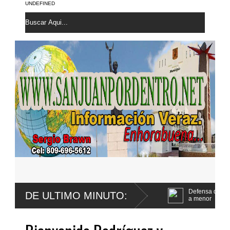
UNDEFINED
extirpada una lesión maligna en
Defensa de Wander Franco apela sent
DE ULTIMO MINUTO:
a menor