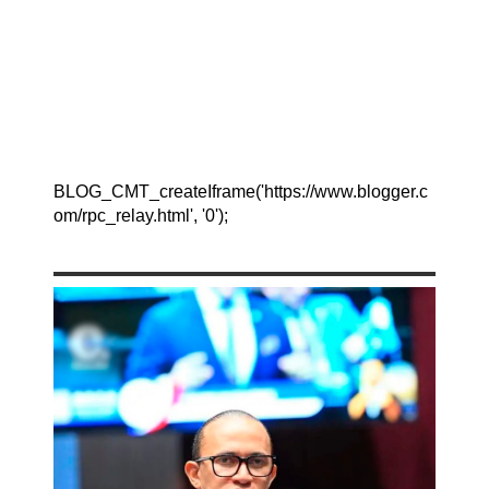
BLOG_CMT_createIframe('https://www.blogger.c
om/rpc_relay.html', '0');