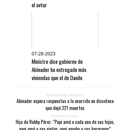
el avtur
0
7-28-2023
Ministro dice gobierno de
Abinader ha entregado más
viviendas que el de Danilo
ENTRADA MÁS RECIENTE
Abinader espera respuestas a lo ocurrido en discoteca
que dejó 221 muertos
ENTRADA ANTIGUA
Hija de Rubby Pérez: “Papi amó a cada uno de sus hijos,
papi amó a sus nietos, papi amaba a sus hermanos”