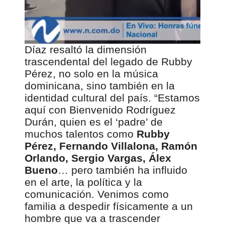
d
e
v
í
Díaz resaltó la dimensión
d
trascendental del legado de Rubby
e
Pérez, no solo en la música
o
dominicana, sino también en la
identidad cultural del país. “Estamos
aquí con Bienvenido Rodríguez
Durán, quien es el ‘padre’ de
muchos talentos como
Rubby
Pérez, Fernando Villalona, Ramón
Orlando, Sergio Vargas, Álex
Bueno
… pero también ha influido
en el arte, la política y la
comunicación. Venimos como
familia a despedir físicamente a un
hombre que va a trascender