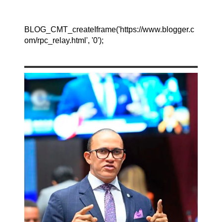
BLOG_CMT_createIframe('https://www.blogger.c
om/rpc_relay.html', '0');