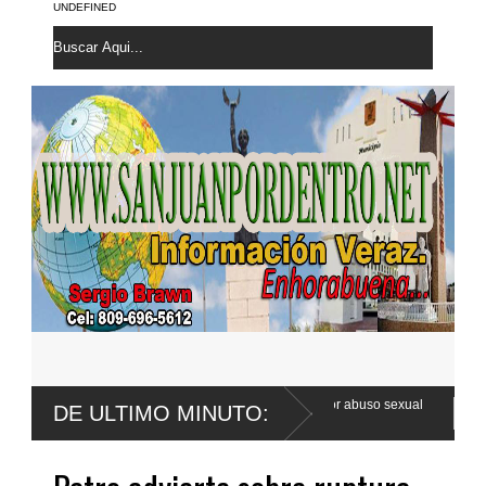
UNDEFINED
ander Franco apela sentencia por abuso sexual
Poder Ejecutivo prom
DE ULTIMO MINUTO:
Código Penal