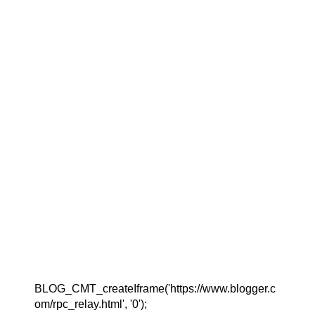
BLOG_CMT_createIframe('https://www.blogger.c
om/rpc_relay.html', '0');