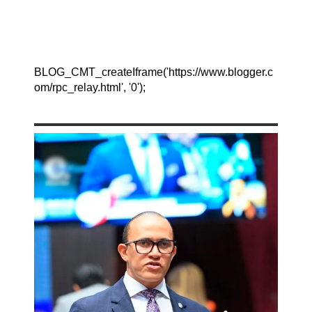
BLOG_CMT_createIframe('https://www.blogger.c
om/rpc_relay.html', '0');