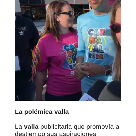
e
p
r
o
d
u
c
t
o
r
d
e
v
í
d
e
La polémica valla
o
La
valla
publicitaria que promovía a
destiempo sus aspiraciones