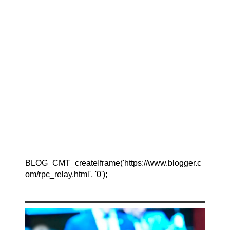
BLOG_CMT_createIframe('https://www.blogger.c
om/rpc_relay.html', '0');