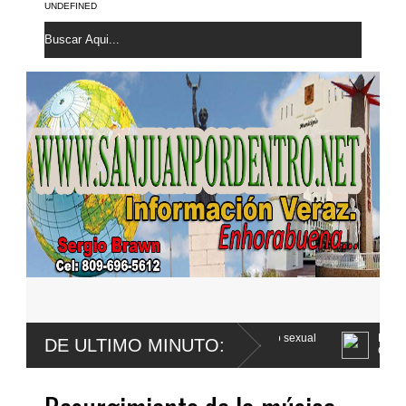
UNDEFINED
Franco apela sentencia por abuso sexual
Poder Ejecutivo promulga m
DE ULTIMO MINUTO:
Código Penal