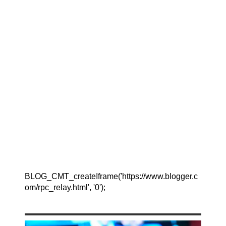
BLOG_CMT_createIframe('https://www.blogger.c
om/rpc_relay.html', '0');