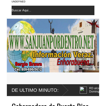
UNDEFINED
RD alcanza 118 medallas; sube a qui
DE ULTIMO MINUTO:
Domingo 2026
Tribunal fija para agosto primera aud
Jet Set