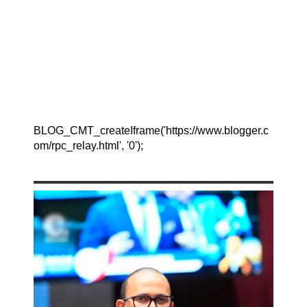
BLOG_CMT_createIframe('https://www.blogger.c
om/rpc_relay.html', '0');