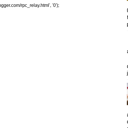
er.com/rpc_relay.html', '0');