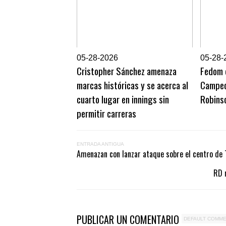
0
5-28-2026
0
5-28-
Cristopher Sánchez amenaza
Fedom d
marcas históricas y se acerca al
Campeo
cuarto lugar en innings sin
Robins
permitir carreras
ENTRADA ANTIGUA
Amenazan con lanzar ataque sobre el centro de T
RD 
PUBLICAR UN COMENTARIO
DEFAULT COMM