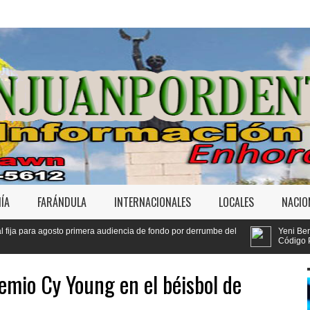
ÍA
FARÁNDULA
INTERNACIONALES
LOCALES
NACIO
 audiencia de fondo por derrumbe del
Yeni Berenice y el Conep comparten
Código Penal
emio Cy Young en el béisbol de