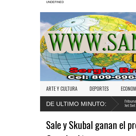
UNDEFINED
ARTE Y CULTURA
DEPORTES
ECONOM
Ejecutivo promulga mejoras al
Tribunal fija para agosto primera
DE ULTIMO MINUTO:
 Penal
Jet Set
Sale y Skubal ganan el pr