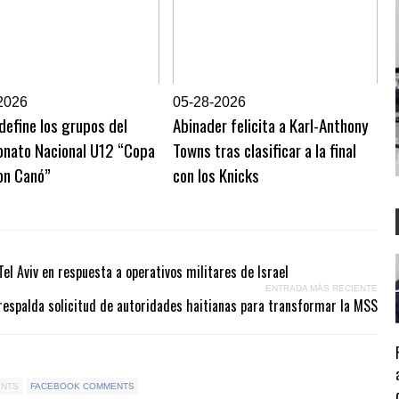
2026
0
5-28-2026
efine los grupos del
Abinader felicita a Karl-Anthony
nato Nacional U12 “Copa
Towns tras clasificar a la final
on Canó”
con los Knicks
el Aviv en respuesta a operativos militares de Israel
ENTRADA MÁS RECIENTE
respalda solicitud de autoridades haitianas para transformar la MSS
ENTS
FACEBOOK COMMENTS