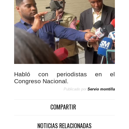
o
d
u
c
t
o
r
d
e
v
í
Habló con periodistas en el
d
Congreso Nacional.
e
Publicado por
Servio montilla
o
COMPARTIR
NOTICIAS RELACIONADAS