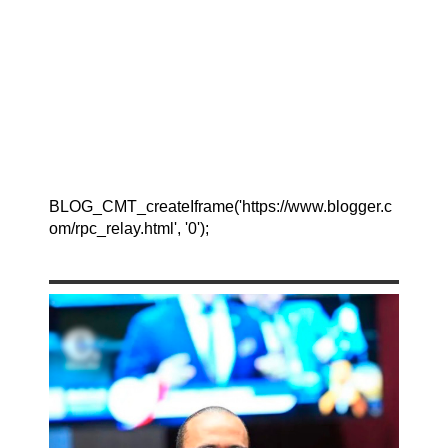
BLOG_CMT_createIframe('https://www.blogger.c
om/rpc_relay.html', '0');