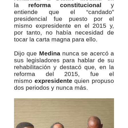
la
reforma constitucional
y
entiende que el “candado”
presidencial fue puesto por el
mismo expresidente en el 2015 y,
por tanto, no había necesidad de
tocar la carta magna para ello.
Dijo que
Medina
nunca se acercó a
sus legisladores para hablar de su
rehabilitación y destacó que, en la
reforma del 2015, fue el
mismo
expresidente
quien propuso
dos periodos y nunca más.
00:00
R
e
p
r