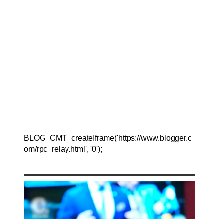
BLOG_CMT_createIframe('https://www.blogger.c
om/rpc_relay.html', '0');