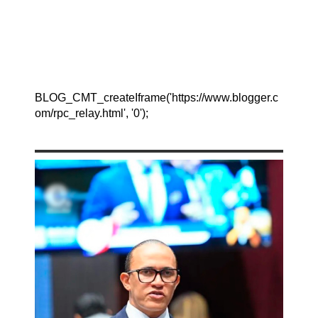
BLOG_CMT_createIframe('https://www.blogger.c
om/rpc_relay.html', '0');