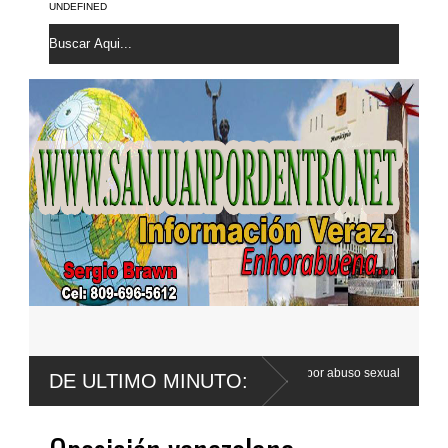
UNDEFINED
e Wander Franco apela sentencia por abuso sexual
Poder Ejecutivo 
DE ULTIMO MINUTO:
Código Penal