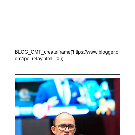
BLOG_CMT_createIframe('https://www.blogger.c
om/rpc_relay.html', '0');