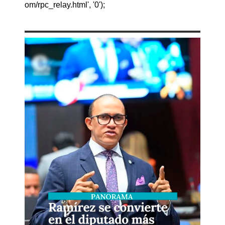
om/rpc_relay.html', '0');