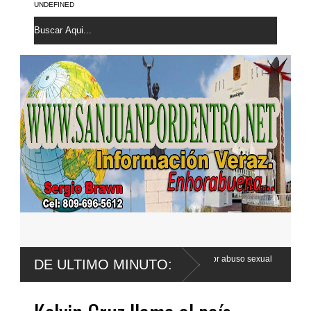
UNDEFINED
Wander Franco apela sentencia por abuso sexual
Poder Ejecutivo pro
DE ULTIMO MINUTO:
Código Penal