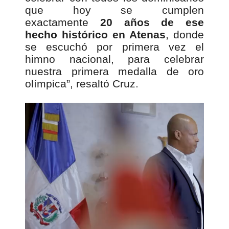
que hoy se cumplen
exactamente
20 años de ese
hecho histórico en Atenas
, donde
se escuchó por primera vez el
himno nacional, para celebrar
nuestra primera medalla de oro
olímpica”, resaltó Cruz.
00:00
R
e
p
r
o
d
u
c
t
o