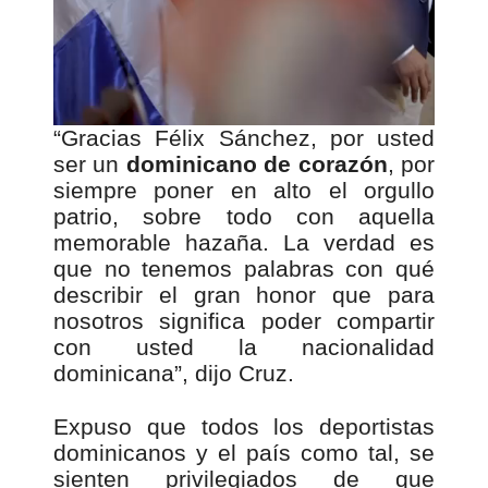
r
d
e
v
í
d
“Gracias Félix Sánchez, por usted
e
ser un
dominicano de corazón
, por
o
siempre poner en alto el orgullo
patrio, sobre todo con aquella
memorable hazaña. La verdad es
que no tenemos palabras con qué
describir el gran honor que para
nosotros significa poder compartir
con usted la nacionalidad
dominicana”, dijo Cruz.
Expuso que todos los deportistas
dominicanos y el país como tal, se
sienten privilegiados de que