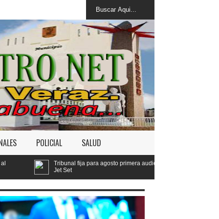
NALES
POLICIAL
SALUD
unal fija para agosto primera audiencia de fondo por derrumbe del
Set