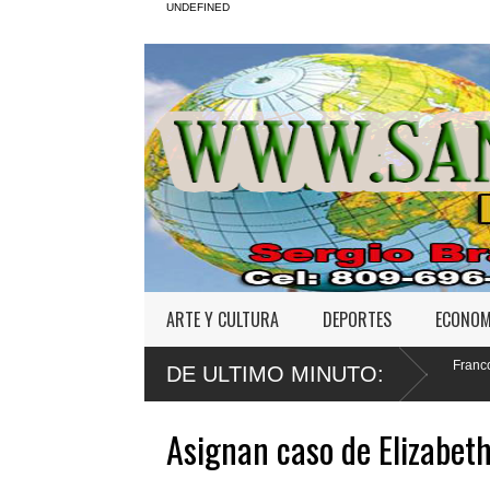
UNDEFINED
ARTE Y CULTURA
DEPORTES
ECONOM
 lesión maligna en
Defensa de Wander Franco apela sentencia por ab
DE ULTIMO MINUTO:
a menor
Asignan caso de Elizabeth