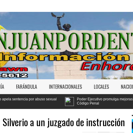
ÍA
FARÁNDULA
INTERNACIONALES
LOCALES
NACIO
uso sexual
Poder Ejecutivo promulga mejoras al
Trib
Código Penal
Jet 
 Silverio a un juzgado de instrucción