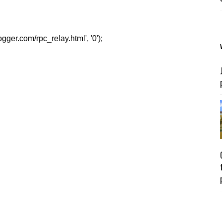
er.com/rpc_relay.html', '0');