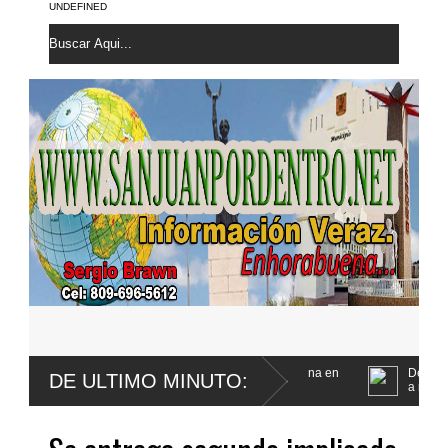
UNDEFINED
rma le fue extirpada una lesión maligna en
Defensa de Wander Franco
DE ULTIMO MINUTO:
a menor
nep comparten ideas sobre los retos del nuevo