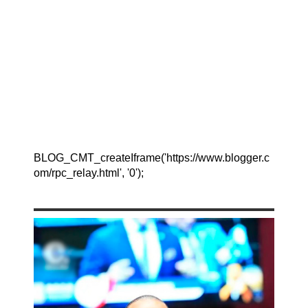
BLOG_CMT_createIframe('https://www.blogger.c
om/rpc_relay.html', '0');