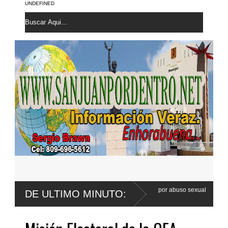
UNDEFINED
e Wander Franco apela sentencia por abuso sexual
Poder Ejecutivo 
DE ULTIMO MINUTO:
Código Penal