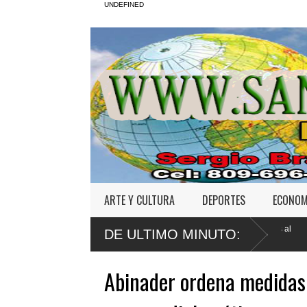
UNDEFINED
ARTE Y CULTURA
DEPORTES
ECONOM
l
Poder Ejecutivo promulga mejoras al
Tribunal fija
DE ULTIMO MINUTO:
Código Penal
Jet Set
Abinader ordena medidas “