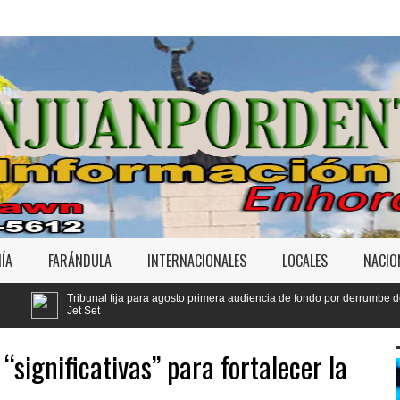
ÍA
FARÁNDULA
INTERNACIONALES
LOCALES
NACIO
 para agosto primera audiencia de fondo por derrumbe del
Yeni Berenice 
Código Penal
significativas” para fortalecer la