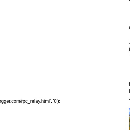
.
er.com/rpc_relay.html', '0');