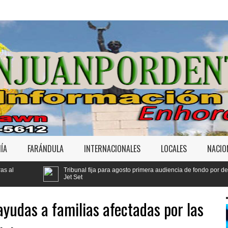
ÍA
FARÁNDULA
INTERNACIONALES
LOCALES
NACIO
bunal fija para agosto primera audiencia de fondo por derrumbe del
Yeni
 Set
Códi
yudas a familias afectadas por las