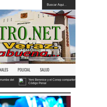
NALES
POLICIAL
SALUD
 Berenice y el Conep comparten ideas sobre los retos del nuevo
go Penal