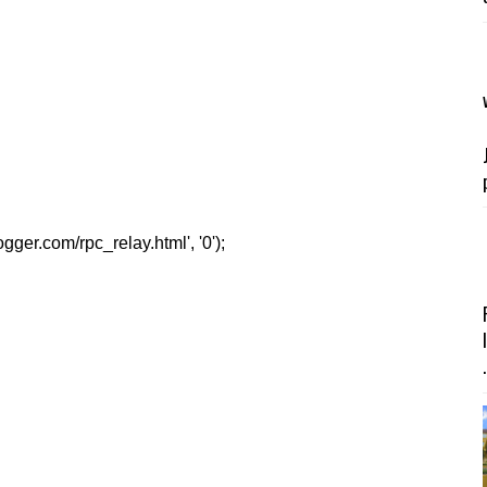
er.com/rpc_relay.html', '0');
.