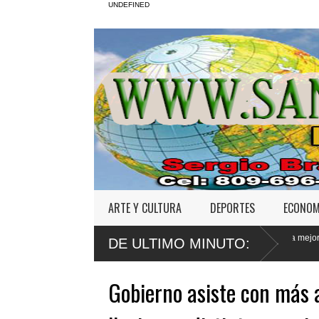
UNDEFINED
ARTE Y CULTURA
DEPORTES
ECONOM
buso sexual
Poder Ejecutivo promulga mejoras al
Tri
DE ULTIMO MINUTO:
Código Penal
Jet
Gobierno asiste con más a