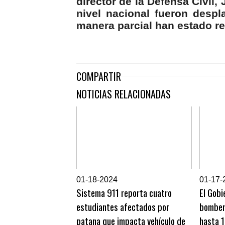
director de la Defensa Civil,
nivel nacional fueron desp
manera parcial han estado r
COMPARTIR
NOTICIAS RELACIONADAS
0
1-18-2024
0
1-17-
Sistema 911 reporta cuatro
El Gobi
estudiantes afectados por
bomber
patana que impacta vehículo de
hasta 1