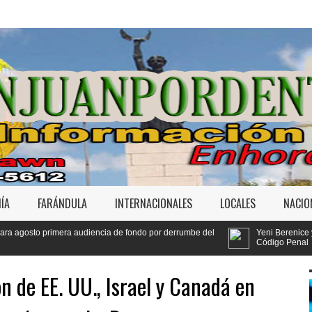
ÍA
FARÁNDULA
INTERNACIONALES
LOCALES
NACIO
cia de fondo por derrumbe del
Yeni Berenice y el Conep comparten ideas
Código Penal
n de EE. UU., Israel y Canadá en