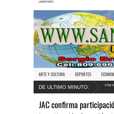
UNDEFINED
ARTE Y CULTURA
DEPORTES
ECONOM
ivo promulga mejoras al
Tribunal fija para agosto primera audien
DE ULTIMO MINUTO:
l
Jet Set
JAC confirma participació