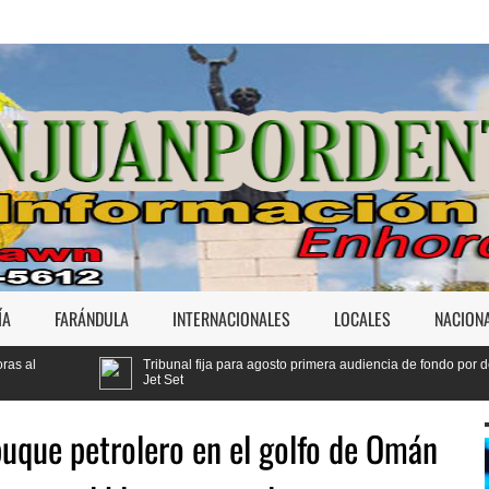
ÍA
FARÁNDULA
INTERNACIONALES
LOCALES
NACION
ibunal fija para agosto primera audiencia de fondo por derrumbe del
Yen
t Set
Cód
uque petrolero en el golfo de Omán