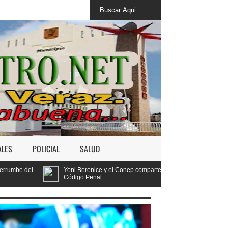
ALES
POLICIAL
SALUD
i Berenice y el Conep comparten ideas sobre los retos del nuevo
igo Penal