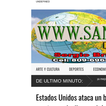
UNDEFINED
ARTE Y CULTURA
DEPORTES
ECONOM
abuso sexual
Poder Ejecutivo promulga mejoras al
Tr
DE ULTIMO MINUTO:
Código Penal
Je
Estados Unidos ataca un b