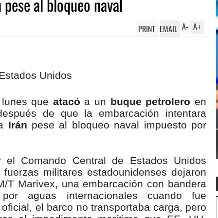
n pese al bloqueo naval
A
A
PRINT
EMAIL
-
+
 lunes que
atacó
a un
buque petrolero
en
espués de que la embarcación intentara
a
Irán
pese al bloqueo naval impuesto por
r el Comando Central de Estados Unidos
 fuerzas militares estadounidenses dejaron
o M/T Marivex, una embarcación con bandera
or aguas internacionales cuando fue
oficial, el barco no transportaba carga, pero