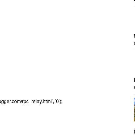
er.com/rpc_relay.html', '0');