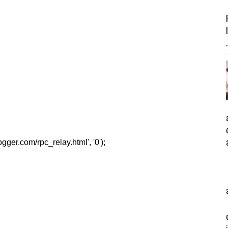
.
er.com/rpc_relay.html', '0');